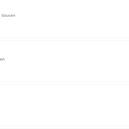
n Saucen
cen