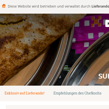
Diese Website wird betrieben und verwaltet durch
Lieferand
SU
Exklusiv auf Lieferando!
Empfehlungen des Chefkochs