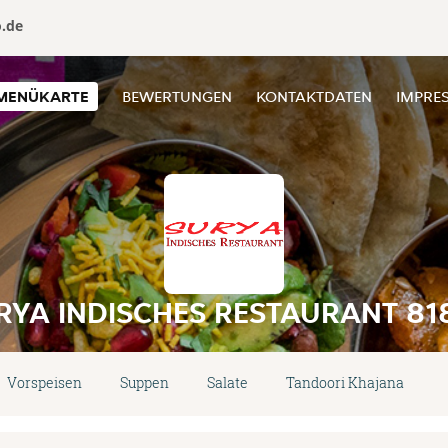
o.de
MENÜKARTE
BEWERTUNGEN
KONTAKTDATEN
IMPRE
RYA INDISCHES RESTAURANT 81
Vorspeisen
Suppen
Salate
Tandoori Khajana