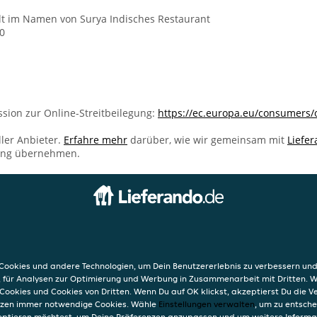
lt im Namen von Surya Indisches Restaurant
0
sion zur Online-Streitbeilegung:
https://ec.europa.eu/consumers/
ller Anbieter.
Erfahre mehr
darüber, wie wir gemeinsam mit
Liefe
ung übernehmen.
INFO
 Restaurant
AGB
Datensc
ookies und andere Technologien, um Dein Benutzererlebnis zu verbessern und
Straße 10
Verwend
, für Analysen zur Optimierung und Werbung in Zusammenarbeit mit Dritten. 
Impres
Cookies und Cookies von Dritten. Wenn Du auf OK klickst, akzeptierst Du die 
etzen immer notwendige Cookies. Wähle
Einstellungen verwalten
, um zu entsch
eptieren möchtest, um Deine Präferenzen anzupassen und um weitere Informa