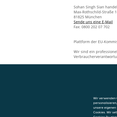
Sohan Singh Sian hande
Max-Rothschild-Straße 1
81825 München
Sende uns eine E-Mail
Fax: 0800 202 07 702
Plattform der EU-Kommis
Wir sind ein professione
Verbraucherverantwort
KONTAKT
Surya Indisches
81825
Wir verwenden C
Max-Rothschild-
personalisieren
81825
München
unsere eigenen 
Cookies. Wir s
Cookies Du akz