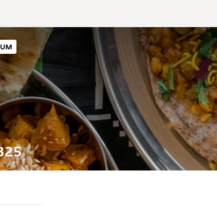
SUM
825